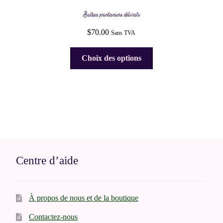
Bulbes printaniers délicats
$
70.00
Sans TVA
Ce
Choix des options
produit
a
plusieurs
variations.
Les
options
peuvent
être
Centre d’aide
choisies
sur
la
À propos de nous et de la boutique
page
du
Contactez-nous