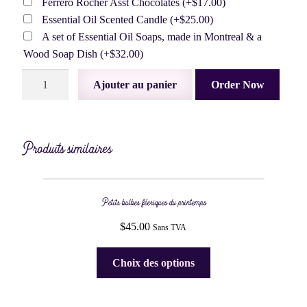
Ferrero Rocher Asst Chocolates
(+
$
17.00
)
Essential Oil Scented Candle
(+
$
25.00
)
A set of Essential Oil Soaps, made in Montreal & a
Wood Soap Dish
(+
$
32.00
)
quantité
Ajouter au panier
Order Now
de
Fleurs
enchantées
des
Produits similaires
fées
Petits bulbes féeriques du printemps
$
45.00
Sans TVA
Ce
Choix des options
produit
a
plusieurs