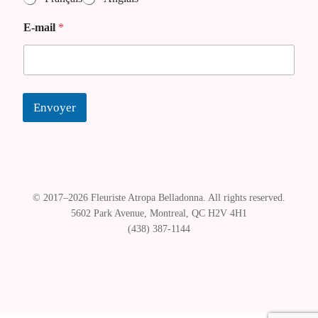
e
z
E-mail
*
E
-
m
a
i
l
Envoyer
© Florist Atropa Belladonna 2026
.