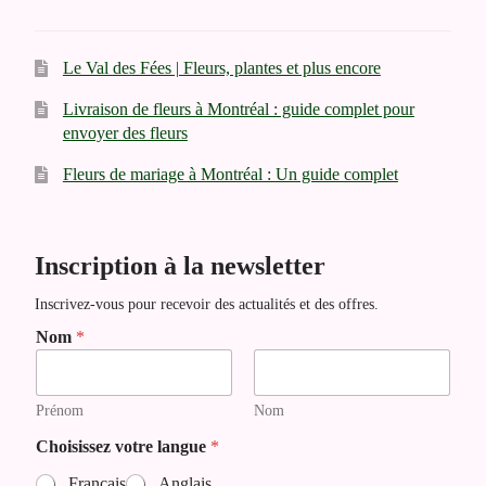
Le Val des Fées | Fleurs, plantes et plus encore
Livraison de fleurs à Montréal : guide complet pour
envoyer des fleurs
Fleurs de mariage à Montréal : Un guide complet
Inscription à la newsletter
Inscrivez-vous pour recevoir des actualités et des offres.
C
Nom
*
h
o
i
Prénom
Nom
s
i
Choisissez votre langue
*
s
s
Français
Anglais