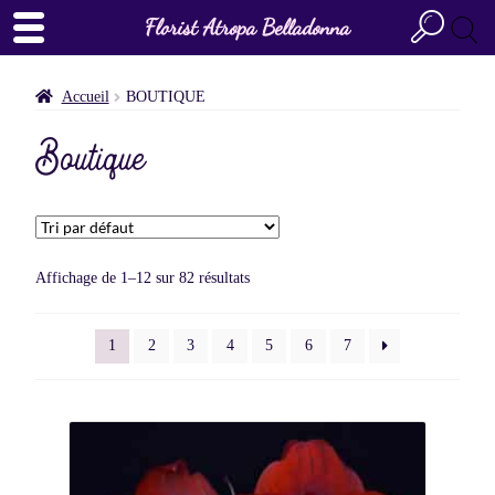
Florist Atropa Belladonna
Accueil
BOUTIQUE
Boutique
Affichage de 1–12 sur 82 résultats
1
2
3
4
5
6
7