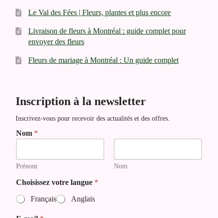
Le Val des Fées | Fleurs, plantes et plus encore
Livraison de fleurs à Montréal : guide complet pour
envoyer des fleurs
Fleurs de mariage à Montréal : Un guide complet
Inscription à la newsletter
Inscrivez-vous pour recevoir des actualités et des offres.
C
Nom
*
h
o
i
Prénom
Nom
s
i
Choisissez votre langue
*
s
s
Français
Anglais
e
z