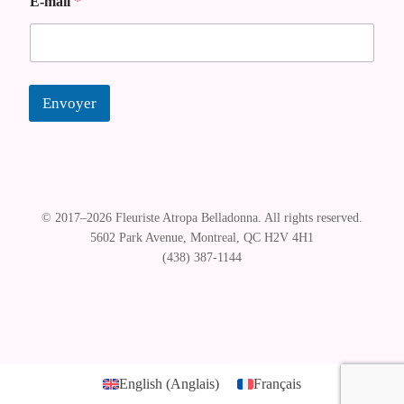
E-mail
*
N
o
m
Envoyer
© Florist Atropa Belladonna 2026
.
English
(
Anglais
)
Français