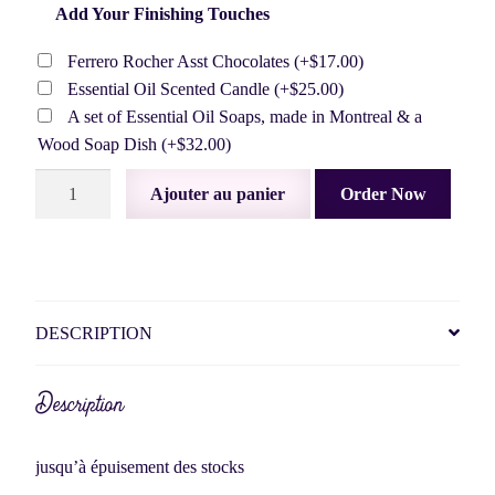
Add Your Finishing Touches
Ferrero Rocher Asst Chocolates
(+
$
17.00
)
Essential Oil Scented Candle
(+
$
25.00
)
A set of Essential Oil Soaps, made in Montreal & a
Wood Soap Dish
(+
$
32.00
)
quantité
Ajouter au panier
Order Now
de
Cookies
!
*précommande
uniquement
DESCRIPTION
Description
jusqu’à épuisement des stocks