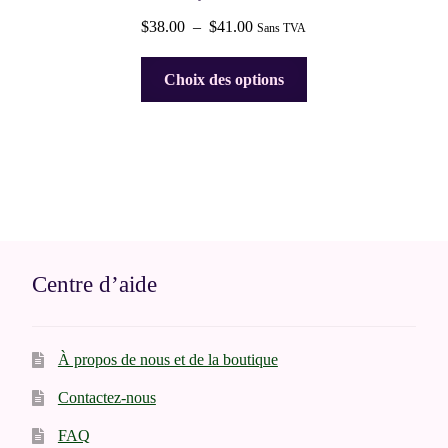
Plage
$
38.00
–
$
41.00
Sans TVA
de
Ce
prix :
Choix des options
produit
$38.00
a
à
plusieurs
$41.00
variations.
Les
options
peuvent
être
Centre d’aide
choisies
sur
la
À propos de nous et de la boutique
page
du
Contactez-nous
produit
FAQ