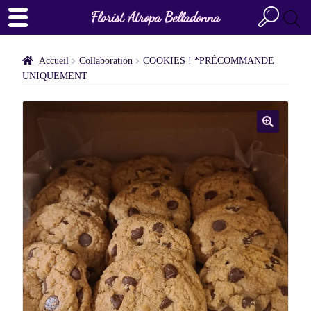
Florist Atropa Belladonna
Accueil
Collaboration
COOKIES ! *PRÉCOMMANDE
UNIQUEMENT
🔍