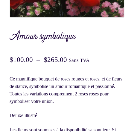
Amour symbolique
Plage
$
100.00
–
$
265.00
Sans TVA
de
Ce magnifique bouquet de roses rouges et roses, et de fleurs
prix :
de statice, symbolise un amour romantique et passionné.
$100.00
Toutes les variations comprennent 2 roses roses pour
symboliser votre union.
à
$265.00
Deluxe illustré
Les fleurs sont soumises à la disponibilité saisonnière. Si