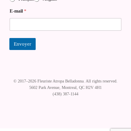
r
e
E-mail
*
E
-
m
a
i
l
Envoyer
© Florist Atropa Belladonna 2026
.