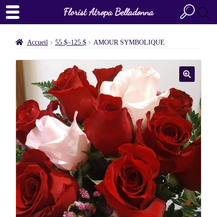
Florist Atropa Belladonna
Accueil
55 $–125 $
AMOUR SYMBOLIQUE
🔍