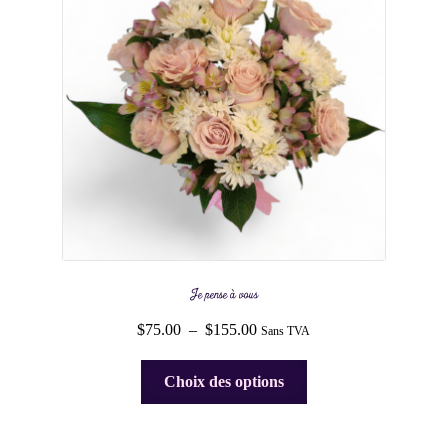
Je pense à vous
Plage
$
75.00
–
$
155.00
Sans TVA
de
Ce
prix :
Choix des options
produit
$75.00
a
à
plusieurs