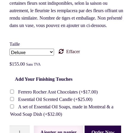
certaines fleurs sont indisponibles, selon la saison ou
autrement, le fleuriste les remplacera par des fleurs offrant un
rendu similaire. Nombre de tiges et emballage. Non présenté
dans un vase, vous pouvez en ajouter un ci-dessous.
Taille
Effacer
$
155.00
Sans TVA
Add Your Finishing Touches
Ferrero Rocher Asst Chocolates
(+
$
17.00
)
Essential Oil Scented Candle
(+
$
25.00
)
A set of Essential Oil Soaps, made in Montreal & a
Wood Soap Dish
(+
$
32.00
)
quantité
Ajouter au panier
Order Now